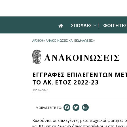
Skip to main navigation
Skip to main content
Skip to page footer
ΣΠΟΥΔΕΣ
ΦΟΙΤΗΤΕ
ΑΡΧΙΚΗ
»
ΑΝΑΚΟΙΝΩΣΕΙΣ ΚΑΙ ΕΚΔΗΛΩΣΕΙΣ
»
ΑΝΑΚΟΙΝΩΣΕΙΣ
ΕΓΓΡΑΦΕΣ ΕΠΙΛΕΓΕΝΤΩΝ ΜΕ
ΤΟ ΑΚ. ΕΤΟΣ 2022-23
18/10/2022
ΜΟΙΡΑΣΤEIΤΕ ΤΟ:
Καλούνται οι επιλεγέντες μεταπτυχιακοί φοιτητές
και Κλιματική Αλλαγή όπως προσέλθουν στη Γραμμ